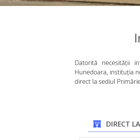
I
Datorită necesității i
Hunedoara, instituția n
direct la sediul Primări
DIRECT LA