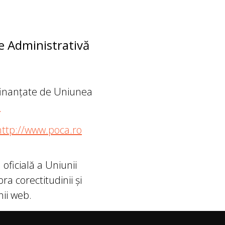
e Administrativă
ofinanțate de Uniunea
o
http://www.poca.ro
oficială a Uniunii
a corectitudinii și
nii web.