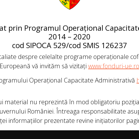
țat prin Programul Operațional Capacitat
2014 – 2020
cod SIPOCA 529/cod SMIS 126237
taliate despre celelalte programe operaționale c
Europeană vă invităm să vizitați
www.fonduri-ue.r
Programului Operațional Capacitate Administrativă
i material nu reprezintă în mod obligatoriu poziţia 
ernului României. Întreaga responsabilitate asupr
ei informațiilor prezentate revine inițiatorilor pagi