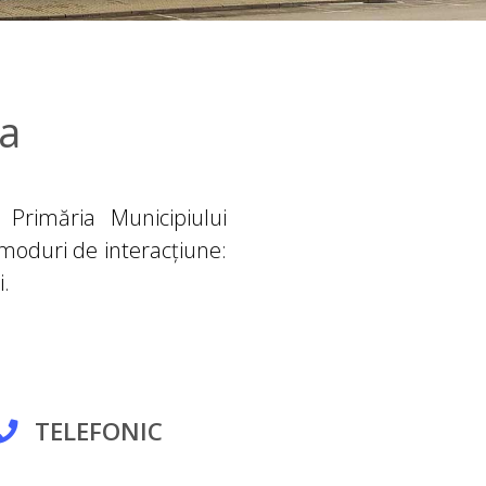
ia
i Primăria Municipiului
 moduri de interacțiune:
i.
TELEFONIC