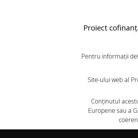
Proiect cofinan
Pentru informații de
Site-ului web al 
Conţinutul acestu
Europene sau a Guv
coerenț