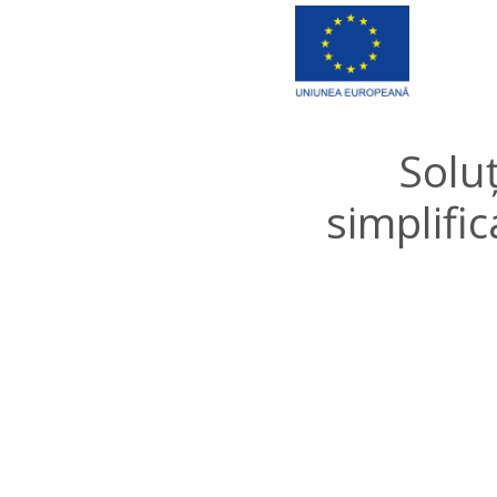
Soluț
simplifi